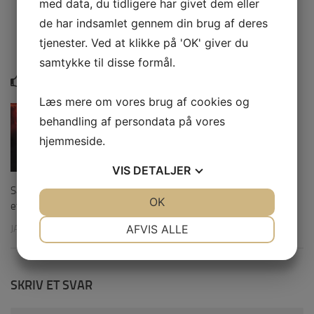
med data, du tidligere har givet dem eller
få,
de har indsamlet gennem din brug af deres
tjenester. Ved at klikke på 'OK' giver du
samtykke til disse formål.
YOU MAY ALSO LIKE...
Læs mere om vores brug af cookies og
0
behandling af persondata på vores
hjemmeside.
VIS
DETALJER
Sådan Style en militær jakke til
JA
NEJ
OK
JA
NEJ
efteråret
NØDVENDIGE
PRÆFERENCER
AFVIS ALLE
JANUAR 29, 2022
JA
NEJ
JA
NEJ
MARKETING
STATISTIK
SKRIV ET SVAR