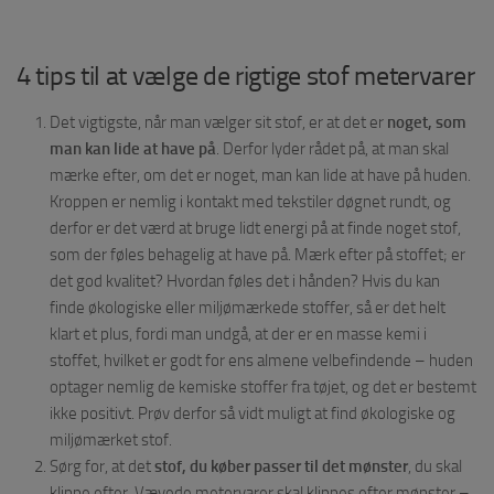
4 tips til at vælge de rigtige stof metervarer
Det vigtigste, når man vælger sit stof, er at det er
noget, som
man
kan lide at have på
. Derfor lyder rådet på, at man skal
mærke efter, om det er noget, man kan lide at have på huden.
Kroppen er nemlig i kontakt med tekstiler døgnet rundt, og
derfor er det værd at bruge lidt energi på at finde noget stof,
som der føles behagelig at have på. Mærk efter på stoffet; er
det god kvalitet? Hvordan føles det i hånden? Hvis du kan
finde økologiske eller miljømærkede stoffer, så er det helt
klart et plus, fordi man undgå, at der er en masse kemi i
stoffet, hvilket er godt for ens almene velbefindende – huden
optager nemlig de kemiske stoffer fra tøjet, og det er bestemt
ikke positivt. Prøv derfor så vidt muligt at find økologiske og
miljømærket stof.
Sørg for, at det
stof, du køber passer til det mønster
, du skal
klippe efter. Vævede metervarer skal klippes efter mønster –