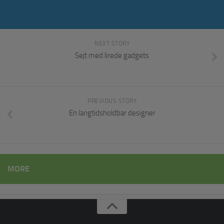
NEXT STORY
Sejt med lirede gadgets
PREVIOUS STORY
En langtidsholdbar designer
MORE