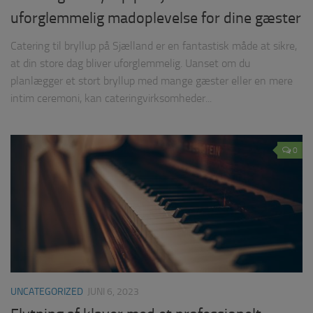
uforglemmelig madoplevelse for dine gæster
Catering til bryllup på Sjælland er en fantastisk måde at sikre,
at din store dag bliver uforglemmelig. Uanset om du
planlægger et stort bryllup med mange gæster eller en mere
intim ceremoni, kan cateringvirksomheder...
0
UNCATEGORIZED
JUNI 6, 2023