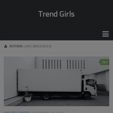
Trend Girls
Trends
AUTHOR:
LARS JØRGENSEN
Beauty
0
Mode