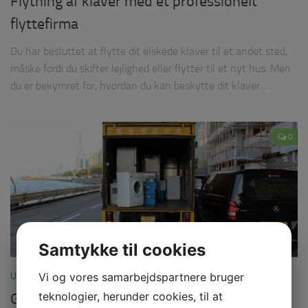
Flytning af klaver med et professionelt
flyttefirma
Du har besluttet at flytte dit elskede klaver til et andet sted,
måske fordi du skifter lejlighed eller flytter til et nyt hus. Men
du er bekymret for, hvordan du kan beskytte dit klaver...
0
Samtykke til cookies
Vi og vores samarbejdspartnere bruger
UNCATEGORIZED
MARTS 14, 2023
teknologier, herunder cookies, til at
Gør din flytning nemmere med en kran